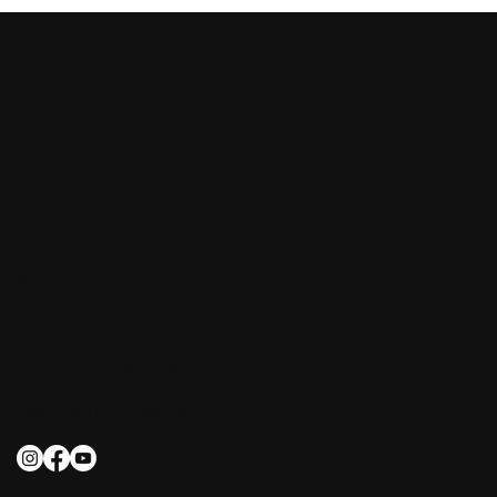
Conecte-se
Rod. Dep. Agostinho Patrus, km3 - Distrito de Monte
Verde, Camanducaia - MG
WhatsApp - (35) 3438-1133
CNPJ: 30.119.159.0001-90