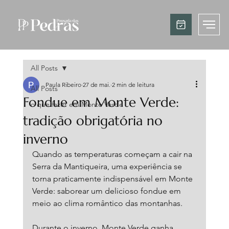
All Posts
Paula Ribeiro
27 de mai.
2 min de leitura
All Posts
Fondue em Monte Verde:
o que fazer em Monte Verde
tradição obrigatória no
inverno
Quando as temperaturas começam a cair na 
Serra da Mantiqueira, uma experiência se 
torna praticamente indispensável em Monte 
Verde: saborear um delicioso fondue em 
meio ao clima romântico das montanhas.
Durante o inverno, Monte Verde ganha 